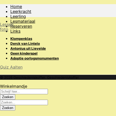
Home
Leerkracht
Leerling
Lesmateriaal
Lessen
Reserveren
foto
Links
Klompenklas
Derck van Lintelo
Antonius uit Lievelde
Geen kinderspel
Adoptie oorlogsmonumenten
Quiz Aalten
© 2026 Geschiedeniskoffer. Geschiedeniskoffer
Winkelmandje