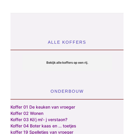
o
e
p
ALLE KOFFERS
:
6
Bekijk alle koffers op een rij.
/
7
ONDERBOUW
/
Koffer 01 De keuken van vroeger
8
Koffer 02 Wonen
Koffer 03 Kö’j mi’- j verstaon?
Koffer 04 Boter kaas en … toetjes
koffer 19 Spelletjes van vroeger