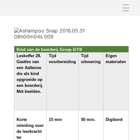
K
o
f
Kind van de boerderij Groep 6/7/8
Leskoffer 28.
Tijd
Tijd
Eigen
f
Gastles van
voorbereiding
uitvoering
materialen
een Aaltense
die als kind
e
opgroeide op
een boerderij.
r
Met beelden.
2
8
Korte
15 min
50 min.
Digibord
inleiding voor
.
de leerkracht
ter