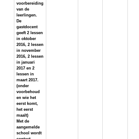
“
voorbereiding
van de
K
leerlingen.
De
i
gastdocent
geeft 2 lessen
in oktober
n
2016, 2 lessen
in november
d
2016, 2 lessen
in januari
v
2017 en 2
lessen in
a
maart 2017.
(onder
n
voorbehoud
en wie het
eerst komt,
d
het eerst
maalt)
e
Met de
aangemelde
b
school wordt
contact