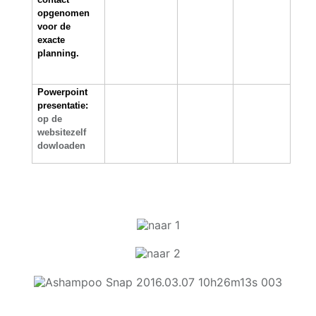
o
opgenomen
voor de
e
exacte
planning.
r
Powerpoint
d
presentatie:
op de
e
website
zelf
dowloaden
r
i
j
”
G
r